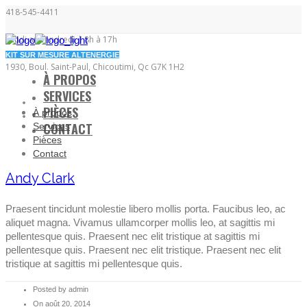
418-545-4411
Lundi au vendredi | 8h à 17h
KIT SUR MESURE ALTENERGIE
1930, Boul. Saint-Paul, Chicoutimi, Qc G7K 1H2
À PROPOS
SERVICES
PIÈCES
À propos
CONTACT
Services
Pièces
Contact
Andy Clark
Praesent tincidunt molestie libero mollis porta. Faucibus leo, ac
aliquet magna. Vivamus ullamcorper mollis leo, at sagittis mi
pellentesque quis. Praesent nec elit tristique at sagittis mi
pellentesque quis. Praesent nec elit tristique. Praesent nec elit
tristique at sagittis mi pellentesque quis.
Posted by admin
On août 20, 2014