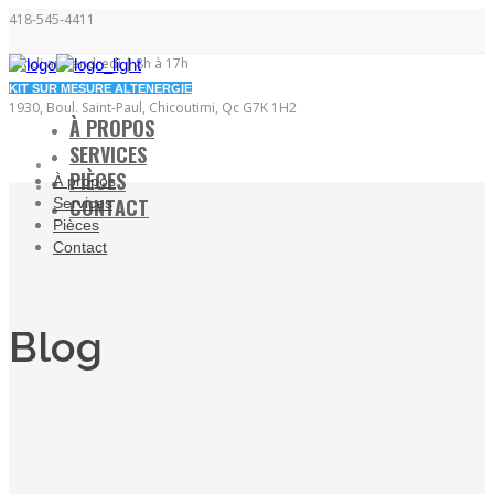
418-545-4411
Lundi au vendredi | 8h à 17h
KIT SUR MESURE ALTENERGIE
1930, Boul. Saint-Paul, Chicoutimi, Qc G7K 1H2
À PROPOS
SERVICES
PIÈCES
À propos
CONTACT
Services
Pièces
Contact
Blog