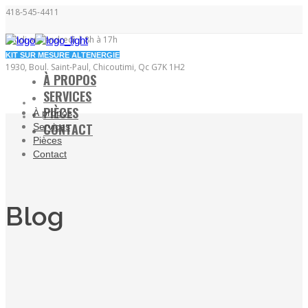
418-545-4411
Lundi au vendredi | 8h à 17h
KIT SUR MESURE ALTENERGIE
1930, Boul. Saint-Paul, Chicoutimi, Qc G7K 1H2
À PROPOS
SERVICES
PIÈCES
À propos
CONTACT
Services
Pièces
Contact
Blog