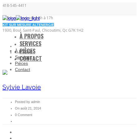
418-545-4411
Lundi au vendredi | 8h à 17h
KIT SUR MESURE ALTENERGIE
1930, Boul. Saint-Paul, Chicoutimi, Qc G7K 1H2
À PROPOS
SERVICES
PIÈCES
À propos
CONTACT
Services
Pièces
Contact
Sylvie Lavoie
Posted by admin
On août 21, 2014
0 Comment