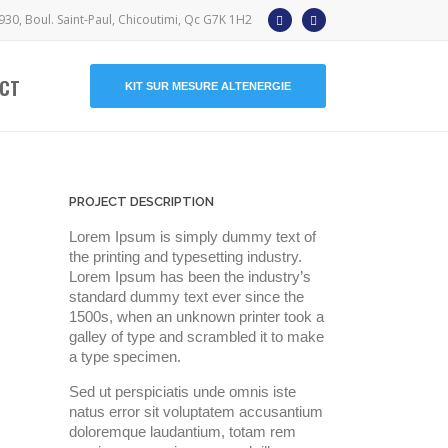
930, Boul. Saint-Paul, Chicoutimi, Qc G7K 1H2
CT
KIT SUR MESURE ALTENERGIE
PROJECT DESCRIPTION
Lorem Ipsum is simply dummy text of
the printing and typesetting industry.
Lorem Ipsum has been the industry’s
standard dummy text ever since the
1500s, when an unknown printer took a
galley of type and scrambled it to make
a type specimen.
Sed ut perspiciatis unde omnis iste
natus error sit voluptatem accusantium
doloremque laudantium, totam rem